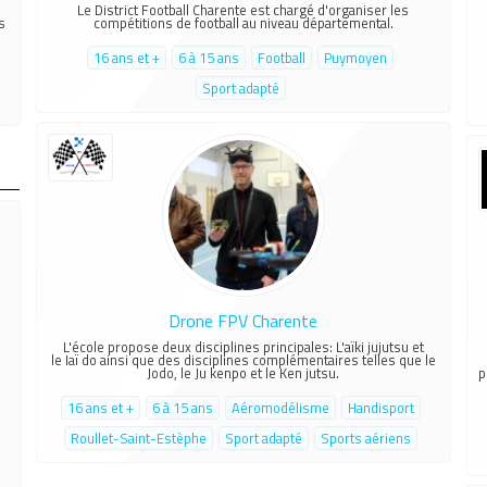
z
Le District Football Charente est chargé d'organiser les
s
compétitions de football au niveau départemental.
16 ans et +
6 à 15 ans
Football
Puymoyen
Sport adapté
Drone FPV Charente
L'école propose deux disciplines principales: L'aïki jujutsu et
le Iaï do ainsi que des disciplines complémentaires telles que le
Jodo, le Ju kenpo et le Ken jutsu.
p
16 ans et +
6 à 15 ans
Aéromodélisme
Handisport
Roullet-Saint-Estèphe
Sport adapté
Sports aériens