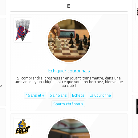
E
Echiquier couronnais
Si comprendre, progresser en jouant, transmettre, dans une
ambiance sympathique est ce que vous recherchez, bienvenue
le
au club !
16 ans et +
6 à 15 ans
Echecs
La Couronne
Sports cérébraux