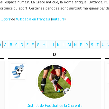
 l’espace humain. La Grèce antique, la Rome antique, Byzance, l’O
ortance du sport. Certaines périodes sont surtout marquées par de
e
Sport
de
Wikipédia en français
(
auteurs
)
9
A
B
C
D
E
F
G
H
I
J
K
L
M
N
P
R
S
T
U
D
District de Football de la Charente