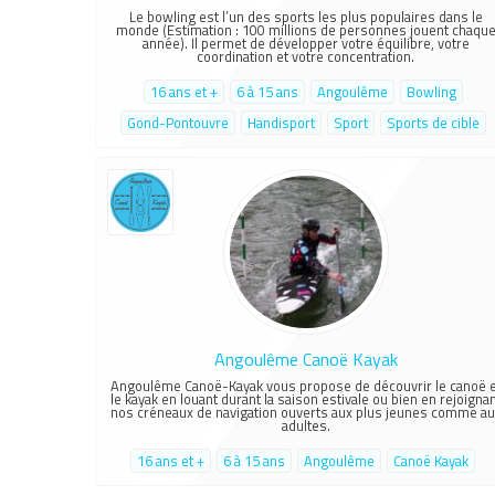
Le bowling est l’un des sports les plus populaires dans le
monde (Estimation : 100 millions de personnes jouent chaqu
année). Il permet de développer votre équilibre, votre
coordination et votre concentration.
16 ans et +
6 à 15 ans
Angoulême
Bowling
Gond-Pontouvre
Handisport
Sport
Sports de cible
Angoulême Canoë Kayak
Angoulême Canoë-Kayak vous propose de découvrir le canoë e
le kayak en louant durant la saison estivale ou bien en rejoigna
nos créneaux de navigation ouverts aux plus jeunes comme au
adultes.
16 ans et +
6 à 15 ans
Angoulême
Canoë Kayak