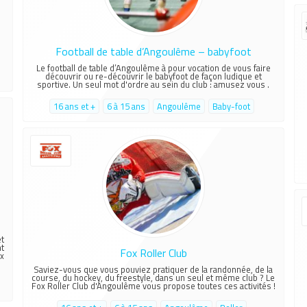
e
Football de table d’Angoulême – babyfoot
Le football de table d’Angoulême à pour vocation de vous faire
découvrir ou re-découvrir le babyfoot de façon ludique et
sportive. Un seul mot d'ordre au sein du club : amusez vous .
16 ans et +
6 à 15 ans
Angoulême
Baby-foot
t
nt
Fox Roller Club
x
Saviez-vous que vous pouviez pratiquer de la randonnée, de la
course, du hockey, du freestyle, dans un seul et même club ? Le
Fox Roller Club d'Angoulême vous propose toutes ces activités !