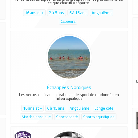
ce que chacun y apporte.
16 ans et +
2 à 5 ans
6 à 15 ans
Angoulême
Capoeïra
L
e
Échappées Nordiques
Les vertus de l’eau en pratiquant le sport de randonnée en
milieu aquatique.
16 ans et +
6 à 15 ans
Angoulême
Longe côte
Marche nordique
Sport adapté
Sports aquatiques