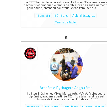
Le 3STT tennis de table est présent à l'Isle-d'Espagnac, vene
découvrir et pratiquer le tennis de table lors des entraînement
pour adulte, enfant ou pour tous. Viens t'amuser à la 3STT !
16 ans et +
6 à 15 ans
L’Isle-d’Espagnac
Tennis de Table
A
Académie Pythagore Angoulême
Jiu Jitsu Brésilien et Mixed Martial Arts M.M.A. Professeurs
diplômés, académie certifiée.150m² de tatamis et le seul
octogone de Charente à ce jour. Fondée en 1997.
16 ans et +
6 à 15 ans
Angoulême
Jiu Jitsu Brésilien