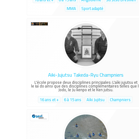
MMA
Sport adapté
Aiki-Jujutsu Takeda-Ryu Champniers
L'école propose deux disciplines principales: L'aïki jujutsu et
le Iaï do ainsi que des disciplines complémentaires telles que 
Jodo, le Ju kenpo et le Ken jutsu.
16 ans et +
6 à 15 ans
Aïki Jujitsu
Champniers