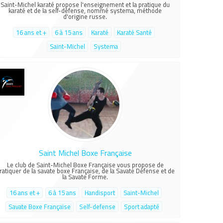
Saint-Michel karaté propose l'enseignement et la pratique du
karaté et de la self-défense, nommé systema, méthode
d'origine russe.
16 ans et +
6 à 15 ans
Karaté
Karaté Santé
Saint-Michel
Systema
Saint Michel Boxe Française
Le club de Saint-Michel Boxe Française vous propose de
ratiquer de la savate boxe Française, de la Savate Défense et de
la Savate Forme.
16 ans et +
6 à 15 ans
Handisport
Saint-Michel
Savate Boxe Française
Self-defense
Sport adapté