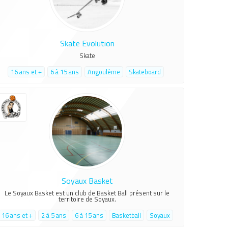
Skate Evolution
Skate
16 ans et +
6 à 15 ans
Angoulême
Skateboard
Soyaux Basket
Le Soyaux Basket est un club de Basket Ball présent sur le
territoire de Soyaux.
16 ans et +
2 à 5 ans
6 à 15 ans
Basketball
Soyaux