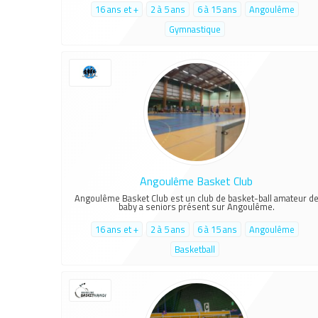
16 ans et +
2 à 5 ans
6 à 15 ans
Angoulême
Gymnastique
Angoulême Basket Club
Angoulême Basket Club est un club de basket-ball amateur d
baby a seniors présent sur Angoulême.
16 ans et +
2 à 5 ans
6 à 15 ans
Angoulême
Basketball