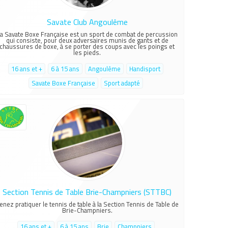
Savate Club Angoulême
a Savate Boxe Française est un sport de combat de percussion
qui consiste, pour deux adversaires munis de gants et de
chaussures de boxe, à se porter des coups avec les poings et
les pieds.
16 ans et +
6 à 15 ans
Angoulême
Handisport
Savate Boxe Française
Sport adapté
Section Tennis de Table Brie-Champniers (STTBC)
enez pratiquer le tennis de table à la Section Tennis de Table de
Brie-Champniers.
16 ans et +
6 à 15 ans
Brie
Champniers