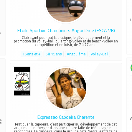
L
Etoile Sportive Champniers Angoulême (ESCA VB)
s
Club ayant pour but la pratique, le développement et la
promotion du volley-ball, du sitting-volley et du beach-volley en
compétition et en loisir, de 7 à 77 ans.
16 ans et +
6 à 15 ans
Angoulême
Volley-Ball
Expressao Capoeira Charente
V
s
de
Pratiquer la capoeira, c’est participer au développement de cet
art, c’est s’immerger dans une culture faite de métissage et de
rencontres. La capoeira, dans le groupe Arte Negra, est faite de