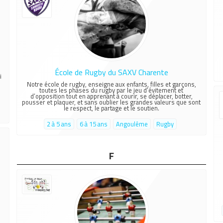
l
École de Rugby du SAXV Charente
i
Notre école de rugby, enseigne aux enfants, filles et garçons,
toutes les phases du rugby par le jeu d’évitement et
d’opposition tout en apprenant à courir, se déplacer, botter,
pousser et plaquer, et sans oublier les grandes valeurs que sont
le respect, le partage et le soutien.
2 à 5 ans
6 à 15 ans
Angoulême
Rugby
F