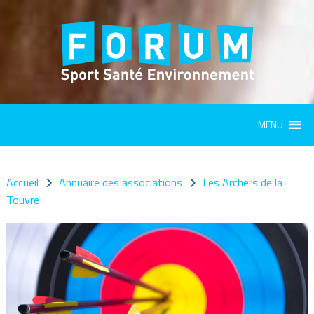
Panneau de gestion des cookies
MENU
Accueil
Annuaire des associations
Les Archers de la
Touvre