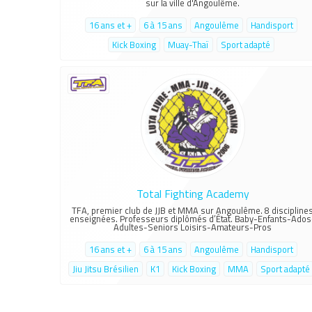
sur la ville d'Angoulême.
16 ans et +
6 à 15 ans
Angoulême
Handisport
Kick Boxing
Muay-Thaï
Sport adapté
Total Fighting Academy
TFA, premier club de JJB et MMA sur Angoulême. 8 discipline
enseignées. Professeurs diplômés d’État. Baby-Enfants-Ados
Adultes-Seniors Loisirs-Amateurs-Pros
16 ans et +
6 à 15 ans
Angoulême
Handisport
Jiu Jitsu Brésilien
K1
Kick Boxing
MMA
Sport adapté