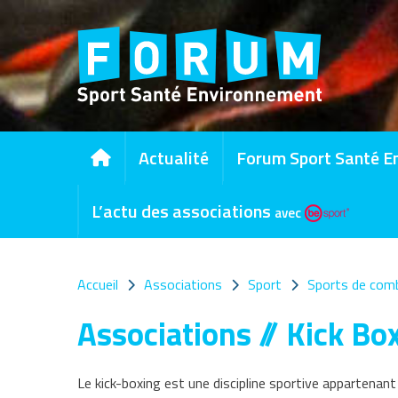
Panneau de gestion des cookies
Actualité
Forum Sport Santé E
L’actu des associations
avec
Accueil
Associations
Sport
Sports de com
Associations // Kick Bo
Le kick-boxing est une discipline sportive appartena