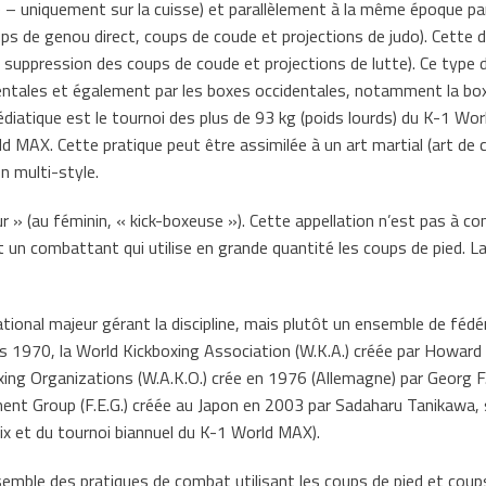
se – uniquement sur la cuisse) et parallèlement à la même époque par
ps de genou direct, coups de coude et projections de judo). Cette d
suppression des coups de coude et projections de lutte). Ce type 
tales et également par les boxes occidentales, notamment la boxe 
diatique est le tournoi des plus de 93 kg (poids lourds) du K-1 Wor
ld MAX. Cette pratique peut être assimilée à un art martial (art 
n multi-style.
 (au féminin, « kick-boxeuse »). Cette appellation n’est pas à conf
un combattant qui utilise en grande quantité les coups de pied. La d
national majeur gérant la discipline, mais plutôt un ensemble de fé
1970, la World Kickboxing Association (W.K.A.) créée par Howard 
xing Organizations (W.A.K.O.) crée en 1976 (Allemagne) par Georg F.
nment Group (F.E.G.) créée au Japon en 2003 par Sadaharu Tanikawa,
ix et du tournoi biannuel du K-1 World MAX).
nsemble des pratiques de combat utilisant les coups de pied et coup