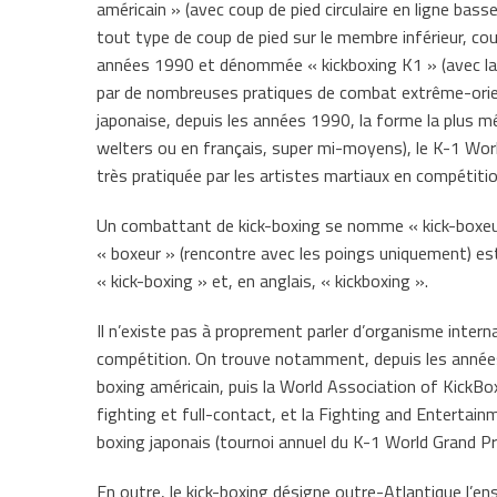
américain » (avec coup de pied circulaire en ligne bas
tout type de coup de pied sur le membre inférieur, cou
années 1990 et dénommée « kickboxing K1 » (avec la 
par de nombreuses pratiques de combat extrême-orien
japonaise, depuis les années 1990, la forme la plus mé
welters ou en français, super mi-moyens), le K-1 Wor
très pratiquée par les artistes martiaux en compétitio
Un combattant de kick-boxing se nomme « kick-boxeur »
« boxeur » (rencontre avec les poings uniquement) est 
« kick-boxing » et, en anglais, « kickboxing ».
Il n’existe pas à proprement parler d’organisme inter
compétition. On trouve notamment, depuis les années 
boxing américain, puis la World Association of KickBo
fighting et full-contact, et la Fighting and Entertai
boxing japonais (tournoi annuel du K-1 World Grand Pr
En outre, le kick-boxing désigne outre-Atlantique l’e