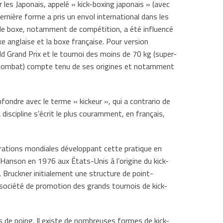
 les Japonais, appelé « kick-boxing japonais » (avec
ernière forme a pris un envol international dans les
de boxe, notamment de compétition, a été influencé
anglaise et la boxe française. Pour version
ld Grand Prix et le tournoi des moins de 70 kg (super-
de combat) compte tenu de ses origines et notamment
ondre avec le terme « kickeur », qui a contrario de
iscipline s’écrit le plus couramment, en français,
dérations mondiales développant cette pratique en
Hanson en 1976 aux États-Unis à l’origine du kick-
 Bruckner initialement une structure de point-
 société de promotion des grands tournois de kick-
s de poing. Il existe de nombreuses formes de kick-