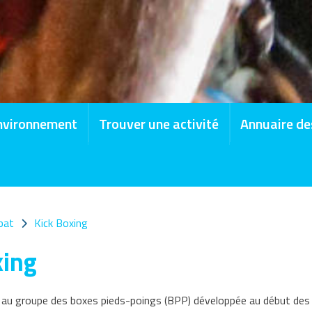
nvironnement
Trouver une activité
Annuaire de
bat
Kick Boxing
xing
nt au groupe des boxes pieds-poings (BPP) développée au début des