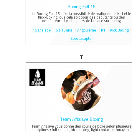
Boxing Full 16
Le Boxing Full 16 offre la possibilité de pratiquer : le K-1 et le
Kick-Boxing, que cela soit pour des débutants ou des
compétiteurs il y a toujours de la place sur le ring !
16 ans et +
6 à 15 ans
Angoulême
K1
Kick Boxing
Sport adapté
T
Team Aflalaye Boxing
Team Aflalaye vous donne des cours de boxe selon plusieurs
disciplines : full contact, kick boxing, light contact et muay thaï