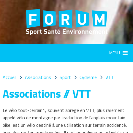
Panneau de gestion des cookies
MENU
Accueil
Associations
Sport
Cyclisme
VTT
Associations // VTT
Le vélo tout-terrain1, souvent abrégé en VTT, plus rarement
appelé vélo de montagne par traduction de l’anglais mountain
bike, est un vélo destiné à une utilisation sur terrain accidenté,
hors des routes goudronnées. Il sert pour diverses activités de