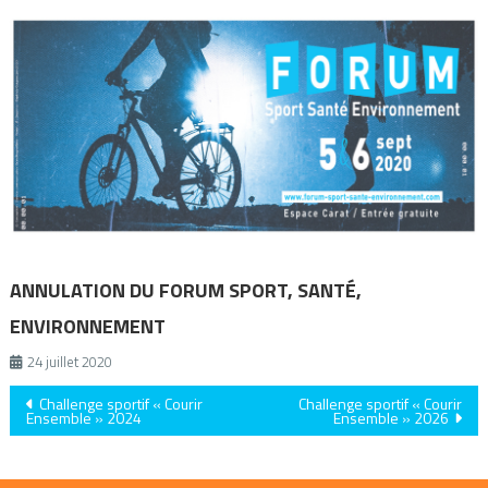
ANNULATION DU FORUM SPORT, SANTÉ,
ENVIRONNEMENT
24 juillet 2020
Navigation
Challenge sportif « Courir
Challenge sportif « Courir
Ensemble » 2024
Ensemble » 2026
de